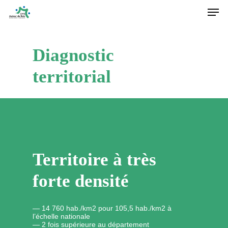
Men
Skip
to
main
content
Diagnostic
territorial
Territoire à très
forte densité
— 14 760 hab./km2 pour 105,5 hab./km2 à
l’échelle nationale
— 2 fois supérieure au département