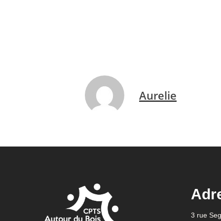
Aurelie
Adr
3 rue Se