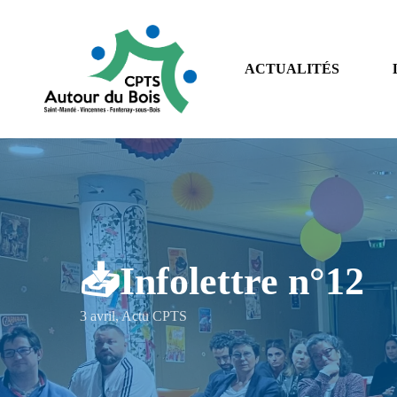
Skip
to
main
ACTUALITÉS
content
📥Infolettre n°12
3 avril
,
Actu CPTS