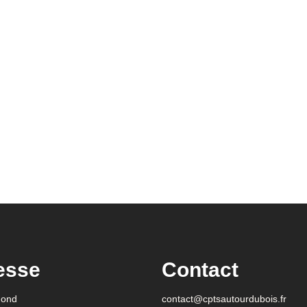
esse
Contact
gond
contact@cptsautourdubois.fr