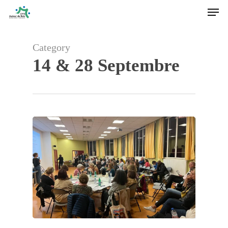
Men
Skip
to
main
content
Category
14 & 28 Septembre