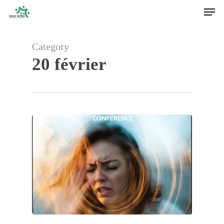
Men
Skip
to
main
content
Category
20 février