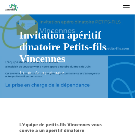
Men
Skip
to
main
content
Invitation apéritif
dinatoire Petits-fils
Vincennes
15 juin
,
Actu partenaire
L’équipe de petits-fils Vincennes vous
convie à un apéritif dinatoire