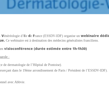
V
I
d
F
webinaire dédié
–
énéréologie d’
le
e
rance
(ESSDV-IDF) organise un
que.
Ce webinaire est à destination des médecins généralistes franciliens.
visioconférence
(durée estimée entre 1h-1h30)
en
arole :
e de dermatologie de l’Hôpital de Pontoise).
xerçant dans le 19ème arrondissement de Paris / Président de l’ESSDV-IDF).
ionnel avec Abbvie.