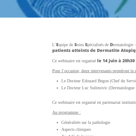
E
S
S
D
L’
quipe de
oins
pécialisés de
ermatologie 
patients atteints de Dermatite Atopi
le
14 juin à 20h30
Ce webinaire est organisé
Pour l’occasion, deux intervenants prendront la p
Le Docteur
Edouard Begon
(Chef du Servic
Le Docteur
Luc Sulimovic
(Dermatologue e
Ce webinaire est organisé en partenariat institut
Au programme :
Généralités sur la pathologie
Aspects cliniques