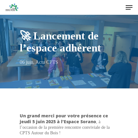
Men
Skip
to
main
content
🚀 Lancement de
l’espace adhérent
06 juin
,
Actu CPTS
Un grand merci pour votre présence ce
jeudi 5 juin 2025 à l’Espace Sorano
, à
l’occasion de la première rencontre conviviale de la
CPTS Autour du Bois !