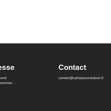
esse
Contact
gond
contact@cptsautourdubois.fr
ncennes