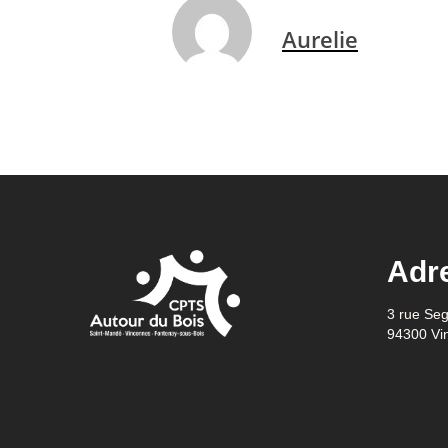
Aurelie
Adr
3 rue Se
94300 Vi