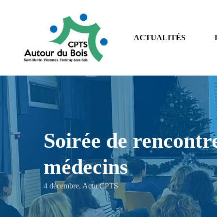
Skip
to
main
ACTUALITÉS
content
Soirée de rencontr
médecins
4 décembre
,
Actu CPTS