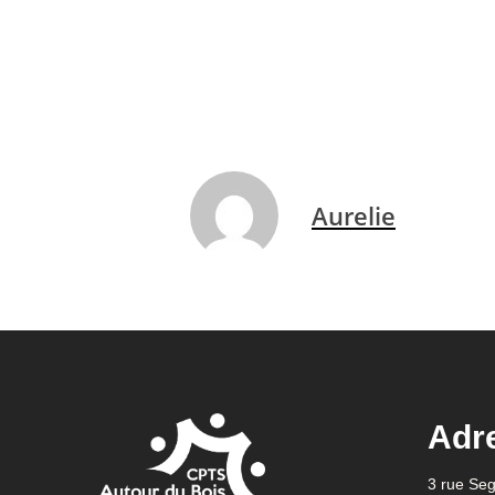
Aurelie
Adr
3 rue Se