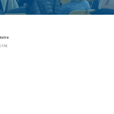
toire
’ILVM.