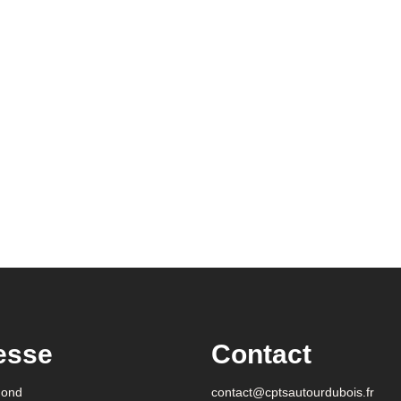
esse
Contact
gond
contact@cptsautourdubois.fr