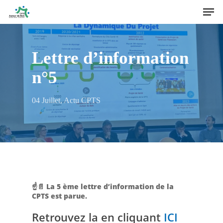
Men
Skip
to
main
content
Lettre d’information
n°5
04 Juillet
,
Actu CPTS
☝️
📄
La 5 ème lettre d’information de la
CPTS est parue.
Retrouvez la en cliquant
ICI