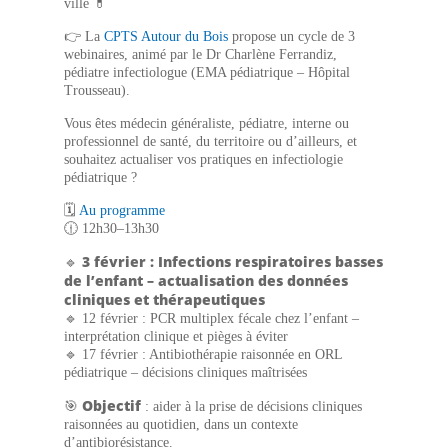
ville 💊
👉 La
CPTS Autour du Bois
propose un cycle de 3
webinaires, animé par le Dr Charlène Ferrandiz,
pédiatre infectiologue (EMA pédiatrique – Hôpital
Trousseau).
Vous êtes médecin généraliste, pédiatre, interne ou
professionnel de santé, du territoire ou d’ailleurs, et
souhaitez actualiser vos pratiques en infectiologie
pédiatrique ?
🗓
Au programme
🕧 12h30–13h30
3 février : Infections respiratoires basses
🔹
de l’enfant – actualisation des données
cliniques et thérapeutiques
🔹 12 février : PCR multiplex fécale chez l’enfant –
interprétation clinique et pièges à éviter
🔹 17 février : Antibiothérapie raisonnée en ORL
pédiatrique – décisions cliniques maîtrisées
Objectif
🎯
: aider à la prise de décisions cliniques
raisonnées au quotidien, dans un contexte
d’antibiorésistance.