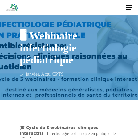
Men
Skip
to
main
content
🖥️ Webinaire
infectiologie
pédiatrique
14 janvier
,
Actu CPTS
Cycle de 3 webinaires cliniques
🎓
interactifs
– Infectiologie pédiatrique en pratique de